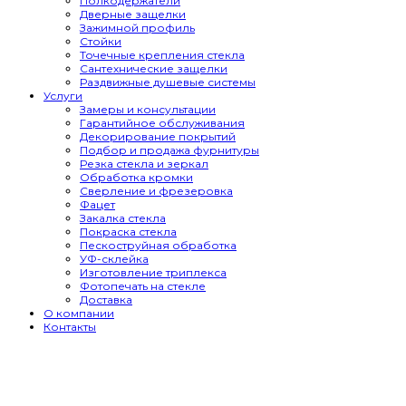
Полкодержатели
Дверные защелки
Зажимной профиль
Стойки
Точечные крепления стекла
Сантехнические защелки
Раздвижные душевые системы
Услуги
Замеры и консультации
Гарантийное обслуживания
Декорирование покрытий
Подбор и продажа фурнитуры
Резка стекла и зеркал
Обработка кромки
Сверление и фрезеровка
Фацет
Закалка стекла
Покраска стекла
Пескоструйная обработка
УФ-склейка
Изготовление триплекса
Фотопечать на стекле
Доставка
О компании
Контакты