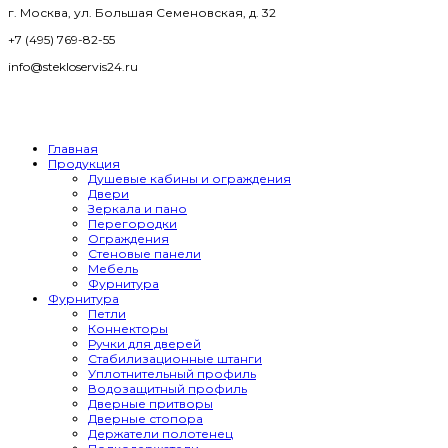
г. Москва, ул. Большая Семеновская, д. 32
+7 (495) 769-82-55
info@stekloservis24.ru
Главная
Продукция
Душевые кабины и ограждения
Двери
Зеркала и пано
Перегородки
Ограждения
Стеновые панели
Мебель
Фурнитура
Фурнитура
Петли
Коннекторы
Ручки для дверей
Стабилизационные штанги
Уплотнительный профиль
Водозащитный профиль
Дверные притворы
Дверные стопора
Держатели полотенец