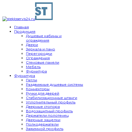
Главная
Продукция
Душевые кабины и
ограждения
Двери
Зеркала и пано
Перегородки
Ограждения
Стеновые панели
Мебель
Фурнитура
Фурнитура
Петли
Раздвижные душевые системы
Коннекторы
Ручки для дверей
Стабилизационные штанги
Уплотнительный профиль
Дверные стопора
Водозащитный профиль
Держатели полотенец
Дверные защелки
Полкодержатели
Зажимной профиль