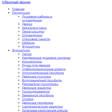
Обратный звонок
Главная
Продукция
Душевые кабины и
ограждения
Двери
Зеркала и пано
Перегородки
Ограждения
Стеновые панели
Мебель
Фурнитура
Фурнитура
Петли
Раздвижные душевые системы
Коннекторы
Ручки для дверей
Стабилизационные штанги
Уплотнительный профиль
Дверные стопора
Водозащитный профиль
Держатели полотенец
Дверные защелки
Полкодержатели
Зажимной профиль
Стойки
Дверные притворы
Сантехнические защелки
Точечные крепления стекла