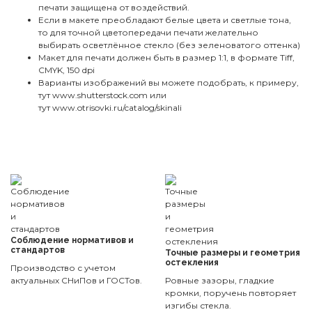
печати защищена от воздействий.
Если в макете преобладают белые цвета и светлые тона,
то для точной цветопередачи печати желательно
выбирать осветлённое стекло (без зеленоватого оттенка)
Макет для печати должен быть в размер 1:1, в формате Tiff,
CMYK, 150 dpi
Варианты изображений вы можете подобрать, к примеру,
тут
www.shutterstock.com
или
тут
www.otrisovki.ru/catalog/skinali
Соблюдение нормативов и
стандартов
Точные размеры и геометрия
остекления
Производство с учетом
актуальных СНиПов и ГОСТов.
Ровные зазоры, гладкие
кромки, поручень повторяет
изгибы стекла.