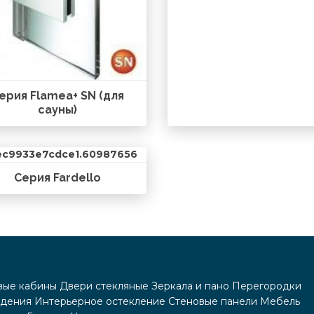
ерия Flamea+ SN (для
сауны)
Серия Fardello
ые кабины
Двери стекляные
Зеркала и пано
Перегородки
дения
Интерьерное остекление
Стеновые панели
Мебель