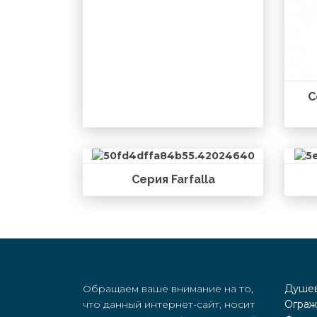
С
Серия Farfalla
Обращаем ваше внимание на то,
Душев
что данный интернет-сайт, носит
Ограж